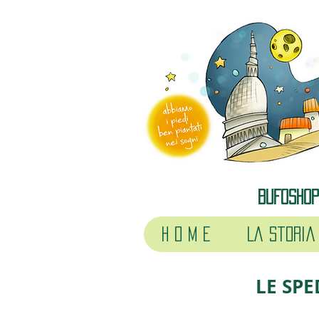
BUFOSHOP 
H o m e
La storia
LE SPE