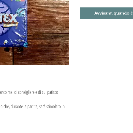
Avvisami quando è
anco mai di consigliare e di cui patisco
lo che, durante la partita, sarà stimolato in
ove differenti e segnalate opportunamante con
 colore, coordinazione, duplicato, frequenza,