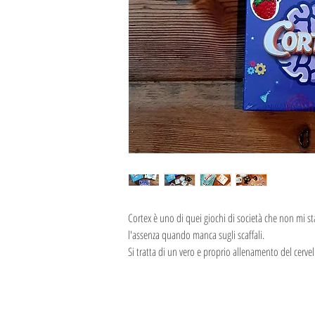
Cortex è uno di quei giochi di società che non mi st
l'assenza quando manca sugli scaffali.
Si tratta di un vero e proprio allenamento del cervel
tante capacità.
La scatola contiene, infatti, 90 carte con ben 8 pr
un simbolo sul retro di ognuno: memoria, labirinto,