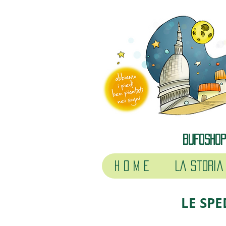
BUFOSHOP 
H o m e
La storia
LE SPE