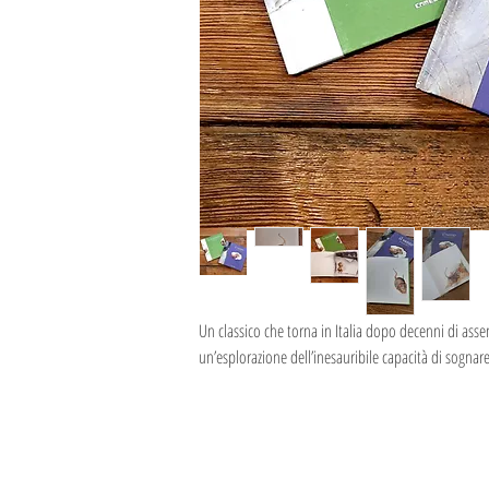
Un classico che torna in Italia dopo decenni di asse
un’esplorazione dell’inesauribile capacità di sognare
LA MERENDA
C'è un topolino intrappolato dentro un libro, tra 
di panico, gli viene un'idea: forse, rosicchiando le 
c'è oltre! La sua perseveranza e i suoi dentini lo 