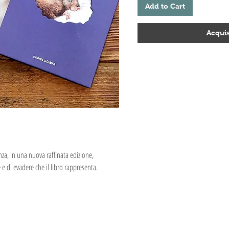
Add to Cart
Acquis
nza, in una nuova raffinata edizione,
 e di evadere che il libro rappresenta.
le pagine bianche. Dopo un momento iniziale
pagine del libro, potrà scoprire il mondo che
portano a una bellissima campagna, dove potrà